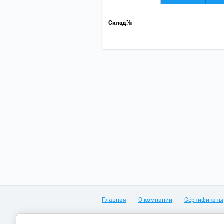
Склад№
Главная
О компании
Сертификаты
Телефон: +7(34241) 4-63-75, +7(34241) 4-