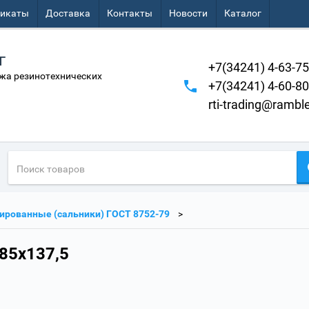
фикаты
Доставка
Контакты
Новости
Каталог
г
+7(34241) 4-63-75
жа резинотехнических
+7(34241) 4-60-80
rti-trading@ramble
рованные (сальники) ГОСТ 8752-79
85х137,5