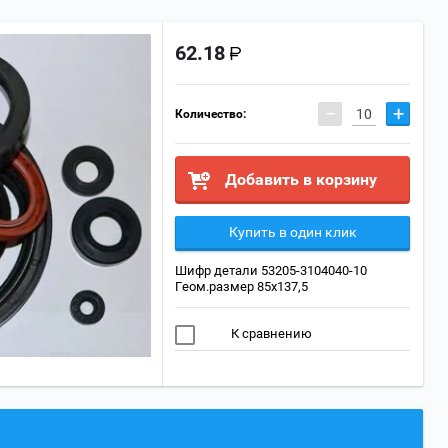
62.18
−
+
Количество:
Добавить в корзину
Купить в один клик
Шифр детали 53205-3104040-10
Геом.размер 85х137,5
К сравнению