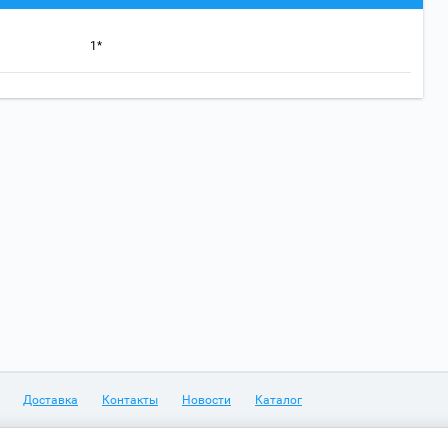
1*
Доставка
Контакты
Новости
Каталог
60-80
Наш адрес: 617760, г. Чайковский, ул. Советская, д. 1/13, а/я 20